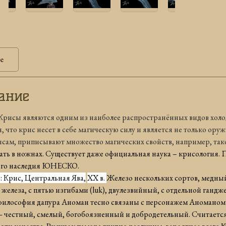
е
ание
Крисы являются одним из наиболее распространённых видов холо
, что крис несет в себе магическую силу и является не только ор
исам, приписывают множество магических свойств, например, так
ть в ножнах. Существует даже официальная наука – крисология. 
ого наследия ЮНЕСКО.
 Крис, Центральная Ява,
XX
в.
Железо нескольких сортов, медный
 железа,
c
пять
ю изгибами
(lu
k
), двулезвийный, с отдельной гандже
илософия дапура Аноман тесно связаны с персонажем Аноманом (
честный, смелый, богобоязненный и добродетельный. Считается,