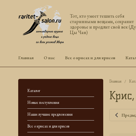
Тот, кто умеет тешить себя
старинными вещами, сохранит
здоровье и продлит свой век (Д
Цы Чан)
Главная
О нас
Все о крисах и для крисов
Ката
Главная
/
Кат
Каталог
Крис,
Новые поступления
Наши лучшие предложения
Преды
Все о крисах и для крисов