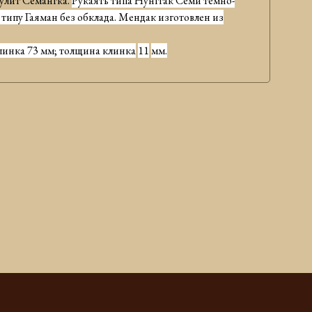
Кулит Семангка
.
Рукаять типа Нунггак Семи темно-
типу Гаяман без обклада. Мендак изготовлен из
клинка
7
3
мм; толщина клинка
11
мм.