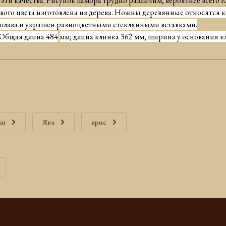
 эти качества.
Рисунок памора
трудно различим
,
вероятнее всего 
ого цвета изготовлена из дерева. Ножны деревянные относятся к 
сплава и украшен разноцветными стеклянными вставками.
Общая длина
4
84
мм; длина клинка
3
6
2
мм; ширина у основания 
жи
Ява
крис