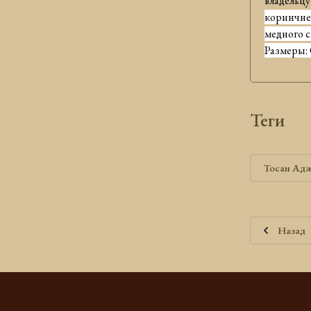
владельцу
коринчнев
медного 
Размеры:
теги
Тосан Ад
Назад