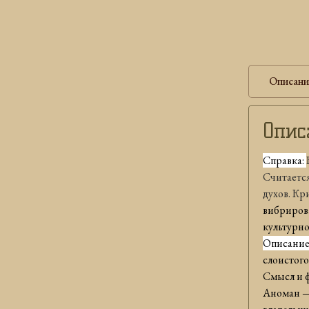
Описани
Опис
Справка:
Считается
духов. Кр
вибрирова
культурн
Описание:
слоистого
Смысл и ф
Аноман — 