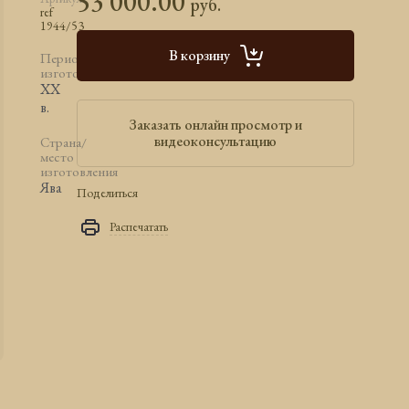
53 000.00
руб.
ref
1944/53
В корзину
Период
изготовления
ХХ
в.
Заказать онлайн просмотр и
видеоконсультацию
Страна/
место
изготовления
Ява
Поделиться
Распечатать