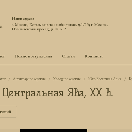
Наши адреса
г. Москва, Котельническая набережная, д.1/15; г. Москва,
ун
Измайловский проезд, д.18, к. 2
лог
Новые поступления
Статьи
Контакты
алог
/
Антикварное оружие
/
Холодное оружие
/
Юго-Восточная Азия
/
К
 Центральная Ява, ХХ в.
дущий