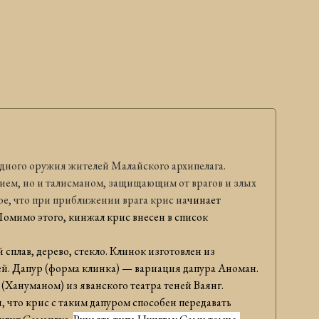
дного оружия жителей Малайского архипелага.
ужием, но и талисманом, защищающим от врагов и злых
ое, что при приближении врага крис на
чинает
Помимо этого, кинжал крис внесен в список
 сплав, дерево,
стекло
. Клинок изготовлен из
й.
Дапур (форма клинка) — вариация дапура Аноман.
Хануманом) из яванского театра теней Ваянг.
 что крис с таким дапуром способен передавать