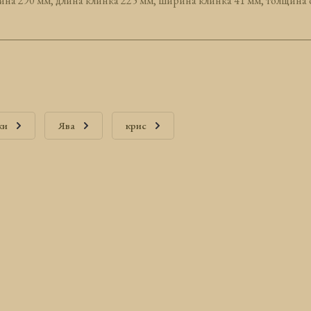
на 290 мм, длина клинка 225 мм, ширина клинка 41 мм, толщина о
жи
Ява
крис