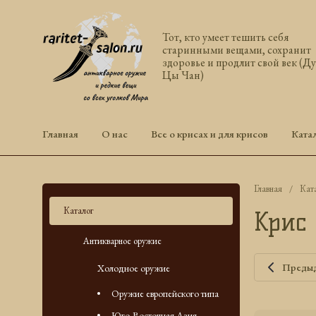
Тот, кто умеет тешить себя
старинными вещами, сохранит
здоровье и продлит свой век (Д
Цы Чан)
Главная
О нас
Все о крисах и для крисов
Ката
Главная
/
Кат
Каталог
Крис 
Антикварное оружие
Преды
Холодное оружие
Оружие европейского типа
Юго-Восточная Азия