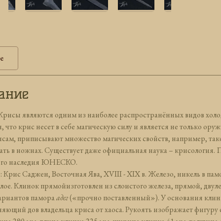
е
ание
Крисы являются одним из наиболее распространённых видов холо
, что крис несет в себе магическую силу и является не только ор
исам, приписывают множество магических свойств, например, так
ть в ножнах. Существует даже официальная наука – крисология. 
ого наследия ЮНЕСКО.
 Крис Саджен, Восточная Ява, XVIII - XIX в. Железо, никель в пам
лое. Клинок прямойизготовлен из слоистого железа, прямой, двул
вариантов памора
адег
(«прочно поставленный»). У основания кли
яющий дов владельца криса от хаоса. Рукоять изображает фигуру 