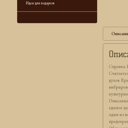
Идеи для подарков
Описани
Опис
Справка: 
Считается
духов. Кр
вибрирова
культурн
Описание:
единое це
один из 
предохран