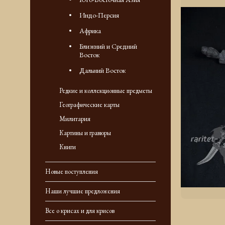
Индо-Персия
Африка
Ближний и Средний
Восток
Дальний Восток
Редкие и коллекционные предметы
Географические карты
Милитария
Картины и гравюры
Книги
Новые поступления
Наши лучшие предложения
Все о крисах и для крисов