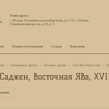
Наши адреса
г. Москва, Котельническая набережная, д.1/15; г. Москва,
ун
Измайловский проезд, д.18, к. 2
лог
Новые поступления
Статьи
Контакты
алог
/
Антикварное оружие
/
Холодное оружие
/
Юго-Восточная Азия
/
К
Саджен, Восточная Ява, XVII
дущий