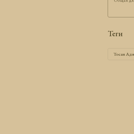
Общая дли
теги
Тосан Ад