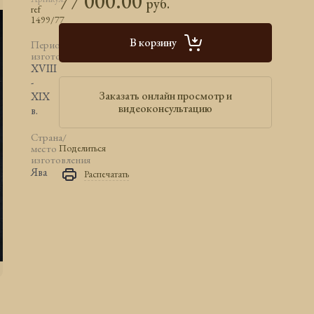
77 000.00
руб.
ref
1499/77
В корзину
Период
изготовления
XVIII
-
Заказать онлайн просмотр и
XIX
видеоконсультацию
в.
Страна/
место
Поделиться
изготовления
Ява
Распечатать