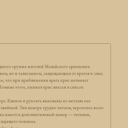
дного оружия жителей Малайского архипелага.
ужием, но и талисманом, защищающим от врагов и злых
ое, что при приближении врага крис начинает
Помимо этого, кинжал крис внесен в список
оре. Клинок и рукоять выкованы из металла как
езвийный. Тип памора трудно читаем, вероятнее всего
нка имеется дополнитильный памор — титипан,
сидящего человека.