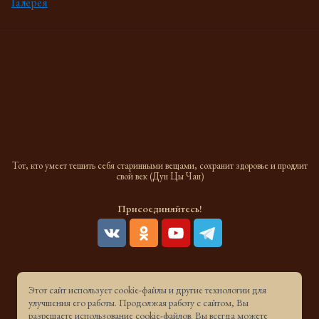
Галерея
Тот, кто умеет тешить себя старинными вещами, сохранит здоровье и продлит
свой век (Дун Цы Чан)
Присоединяйтесь!
Принимаем к оплате
Этот сайт использует cookie-файлы и другие технологии для
улучшения его работы. Продолжая работу с сайтом, Вы
разрешаете использование cookie-файлов. Вы всегда можете